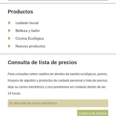
 de
primera vez. La superficie de la
lengua está cubierta de pequeñas
Productos
papilas, lo que crea una textura
cuidado bucal
rugosa que atrapa fácil......
Belleza y baño
Cocina Ecológica
Nuevos productos
Consulta de lista de precios
Para consultas sobre cepillos de dientes de bambú ecológicos, peines,
hisopos de algodón y productos de cuidado personal o lista de precios,
deje su correo electrónico y nos pondremos en contacto dentro de las
24 horas.