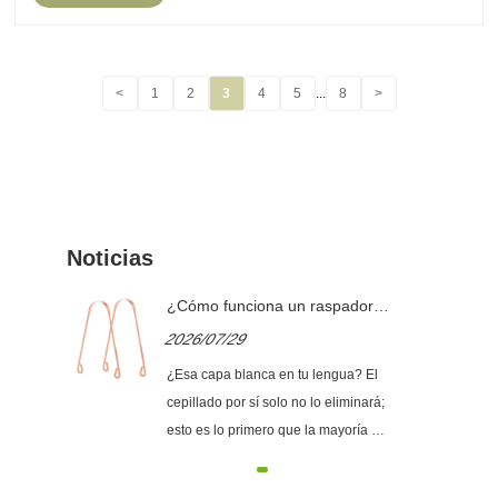
<
1
2
3
4
5
...
8
>
Noticias
ú:
¿Cómo funciona un raspador
de lengua y cómo elegir el
2026/07/29
nte
adecuado?
dial
¿Esa capa blanca en tu lengua? El
cepillado por sí solo no lo eliminará;
s de
esto es lo primero que la mayoría de
las personas se dan cuenta cuando
prueban un raspador de lengua por