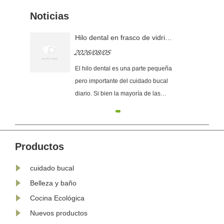
Noticias
ú:
Hilo dental en frasco de vidrio
versus hilo dental tradicional:
2026/08/05
nte
¿cuál es la diferencia?
dial
El hilo dental es una parte pequeña
pero importante del cuidado bucal
s de
diario. Si bien la mayoría de las
personas están familiarizadas con el
hilo dental tradicional envasado en
 de
recipientes de plástico, un nuevo
estilo de producto para el cuidado
Productos
bucal ha llamado la atención: el hilo
cuidado bucal
dental en frasco......
Belleza y baño
Cocina Ecológica
Nuevos productos