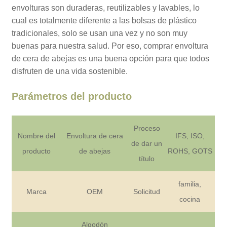
envolturas son duraderas, reutilizables y lavables, lo
cual es totalmente diferente a las bolsas de plástico
tradicionales, solo se usan una vez y no son muy
buenas para nuestra salud. Por eso, comprar envoltura
de cera de abejas es una buena opción para que todos
disfruten de una vida sostenible.
Parámetros del producto
Proceso
Nombre del
Envoltura de cera
IFS, ISO,
de dar un
producto
de abejas
ROHS, GOTS
título
familia,
Marca
OEM
Solicitud
cocina
Algodón