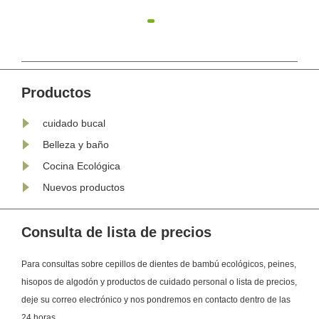
las personas se dan cuenta cuando
bambú h
prueban un raspador de lengua por
gradualm
 de
primera vez. La superficie de la
consumid
lengua está cubierta de pequeñas
atención 
papilas, lo que crea una textura
Productos
rugosa que atrapa fácil......
cuidado bucal
Belleza y baño
Cocina Ecológica
Nuevos productos
Consulta de lista de precios
Para consultas sobre cepillos de dientes de bambú ecológicos, peines,
hisopos de algodón y productos de cuidado personal o lista de precios,
deje su correo electrónico y nos pondremos en contacto dentro de las
24 horas.