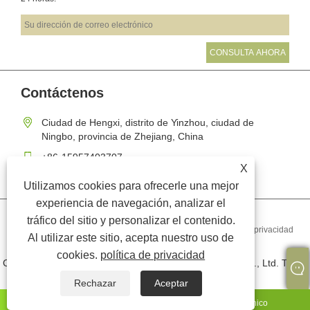
Contáctenos
Ciudad de Hengxi, distrito de Yinzhou, ciudad de
Ningbo, provincia de Zhejiang, China
+86-15957403707
X
lydia@tree-sun.com
Utilizamos cookies para ofrecerle una mejor
experiencia de navegación, analizar el
tráfico del sitio y personalizar el contenido.
Links
Sitemap
RSS
XML
política de privacidad
Al utilizar este sitio, acepta nuestro uso de
cookies.
política de privacidad
Copyright © 2025 Ningbo Tingsheng Bamboo & Wood Co., Ltd. Todos
los derechos reservados.
Rechazar
Aceptar
whatsapp
Correo electrónico