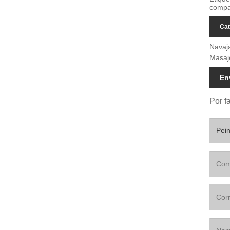
compac
Cat
Navaj
Masaj
En
Por f