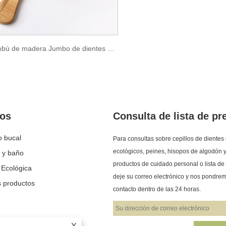
Bambú de madera Jumbo de dientes anchos
tos
Consulta de lista de pr
o bucal
Cepillo de dientes de bambú:
Hilo dental en frasco 
Para consultas sobre cepillos de diente
una doble opción para la
versus hilo dental tra
ecológicos, peines, hisopos de algodón 
a y baño
2025/03/08
2026/08/05
protección del medio ambiente
¿cuál es la diferenci
productos de cuidado personal o lista de 
 Ecológica
y la salud
Con la creciente conciencia mundial
El hilo dental es una pa
deje su correo electrónico y nos pondre
de la protección del medio
pero importante del cui
 productos
contacto dentro de las 24 horas.
ambiente, los cepillos de dientes de
diario. Si bien la mayorí
bambú han ganado popularidad
personas están familiari
gradualmente entre los
hilo dental tradicional 