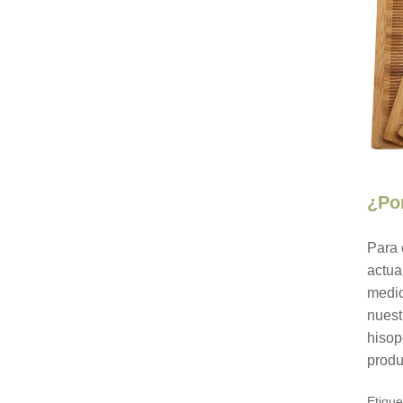
¿Po
Para 
actua
medio
nuest
hisop
produ
Etique