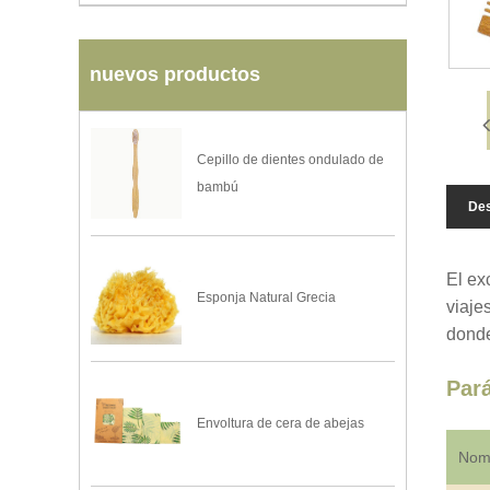
nuevos productos
Cepillo de dientes ondulado de
bambú
Des
El ex
Esponja Natural Grecia
viaje
donde
Par
Envoltura de cera de abejas
Nomb